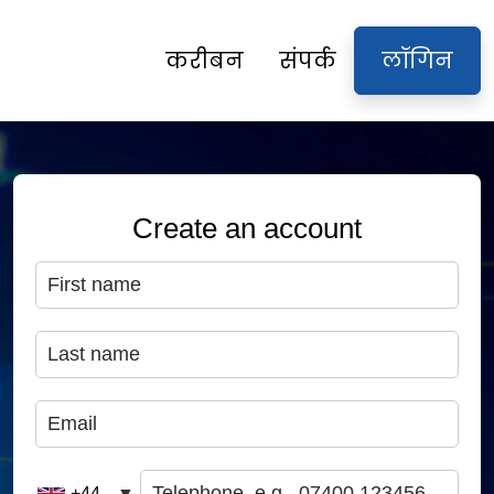
करीबन
संपर्क
लॉगिन