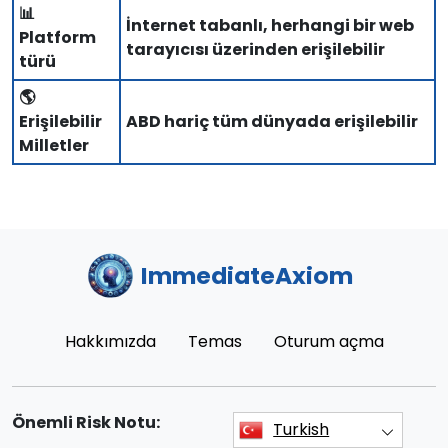
📊
İnternet tabanlı, herhangi bir web
Platform
tarayıcısı üzerinden erişilebilir
türü
🌎
Erişilebilir
ABD hariç tüm dünyada erişilebilir
Milletler
ImmediateAxiom
Hakkımızda
Temas
Oturum açma
Önemli Risk Notu:
Turkish