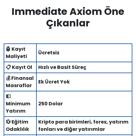
Immediate Axiom Öne
Çıkanlar
🤖 Kayıt
Ücretsiz
Maliyeti
📋 Kayıt Ol
Hızlı ve Basit Süreç
💰 Finansal
Ek Ücret Yok
Masraflar
💵
Minimum
250 Dolar
Yatırım
💱 Eğitim
Kripto para birimleri, forex, yatırım
Odaklılık
fonları ve diğer yatırımlar