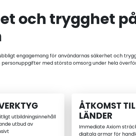
et och trygghet p
m
orubbligt engagemang för användarnas säkerhet och try
 personuppgifter med största omsorg under hela överfö
 VERKTYG
ÅTKOMST TIL
LÄNDER
ligt utbildningsinnehåll
tande utbud av
Immediate Axiom sträcke
nsivt
digitala armar för hand