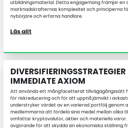
utbildningsmaterial. Detta engagemang främjar en d
marknadskrafternas komplexitet och principerna för
nybörjare och erfarna handlare.
Läs allt
DIVERSIFIERINGSSTRATEGIER
IMMEDIATE AXIOM
Att använda ett mångfacetterat tillvägagångssätt 
för riskreducering och för att uppnå jämvikt i avka
understryker värdet av en varierad portfölj genom at
medlemmarna att fördela sina medel mellan olika ti
omfattar kryptovalutor, aktier och materiella varor.
avgörande för att skydda sin ekonomiska ställning 