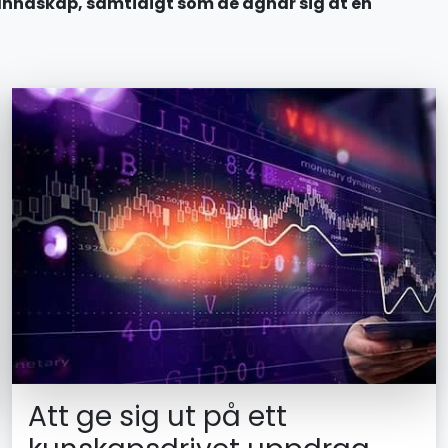
nnaskap, samtidigt som de ägnar sig åt en
Att ge sig ut på ett