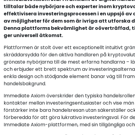
tilltalar både nybörjare och experter inom krypt
effektivisera investeringsprocessen i en uppsjö av
av möjligheter för dem som är ivriga att utforsk
Denna plattforms bekvämlighet är oöverträffad, til
ger universell åtkomst.
Plattformen är stolt över ett exceptionellt intuitivt grä
skräddarsydda för den aktiva handlaren på kryptovaluta
grönaste nybörjarna till de mest erfarna handlarna – l
och erbjuder ett brett spektrum av investeringsalterna
enkla design och stödjande element banar väg till fram
handelsbakgrund.
Immediate Axiom överskrider den typiska handelsrollen
kontakter mellan investeringsentusiaster och vise män 
förstärker inte bara handelsresan utan säkerställer oc
förberedda för att göra lukrativa investeringsval. För d
Immediate Axiom-plattformen, med sin tillgängliga och 