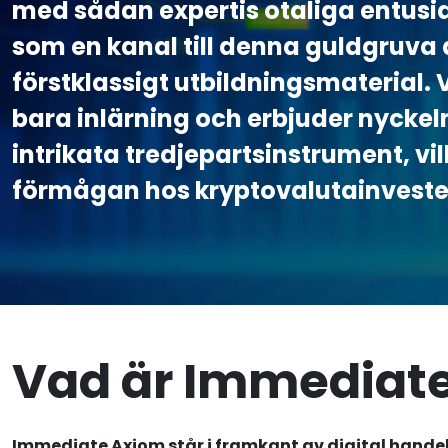
med sådan expertis otaliga entusi
som en kanal till denna guldgruva
förstklassigt utbildningsmaterial.
bara inlärning och erbjuder nyckeln
intrikata tredjepartsinstrument, vil
förmågan hos kryptovalutainveste
Vad är Immediat
Immediate Axiom står i framkant av digital hande