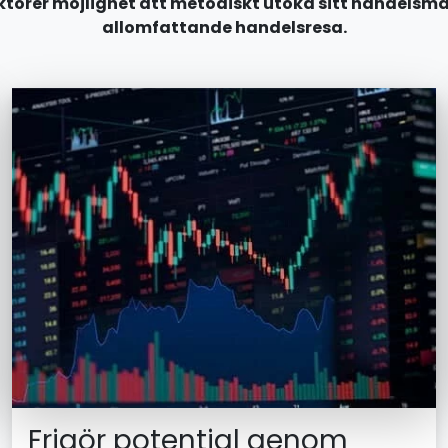
törer möjlighet att metodiskt utöka sitt handelsma
allomfattande handelsresa.
Frigör potential genom