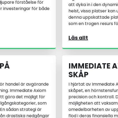
jupare förståelse för
att dyka in i den dynam
 investeringar för både
helst, vissa platser kan 
denna uppskattade plat
som en trogen resurs fö
Läs allt
 PÅ
IMMEDIATE A
SKÅP
för handel är avgörande
I hjärtat av Immediate A
stning. Immediate Axiom
skåpet, en hörnstensfun
t göra det möjligt för
precision och kontroll. 
llgångskategorier, som
möjligheten att vaksam
 En sådan strategi är
omedelbarheten av uppda
från drastiska nedgångar
flod i deras finansiell