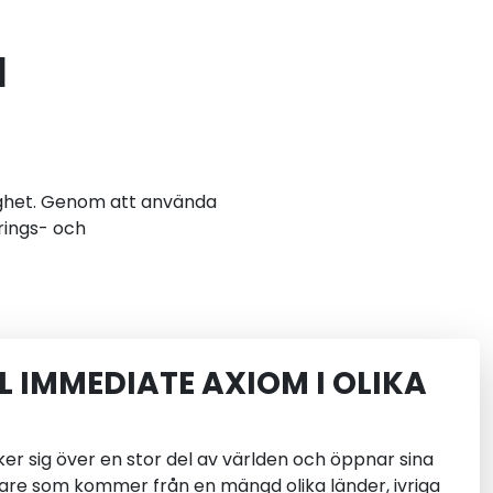
å
gghet. Genom att använda
rings- och
L IMMEDIATE AXIOM I OLIKA
r sig över en stor del av världen och öppnar sina
lare som kommer från en mängd olika länder, ivriga