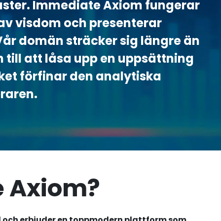
aster. Immediate Axiom fungerar
 av visdom och presenterar
 Vår domän sträcker sig längre än
 till att låsa upp en uppsättning
ket förfinar den analytiska
raren.
e Axiom?
l och erbjuder en toppmodern plattform som