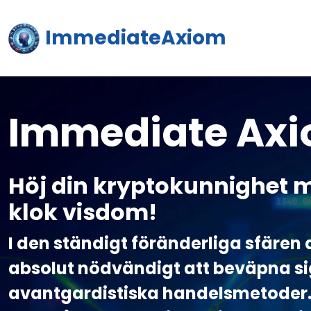
ImmediateAxiom
Immediate Ax
Höj din kryptokunnighet m
klok visdom!
I den ständigt föränderliga sfären 
absolut nödvändigt att beväpna s
avantgardistiska handelsmetoder.