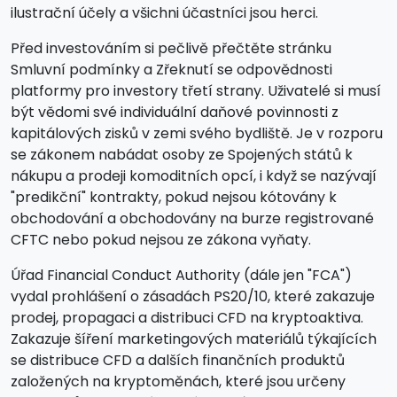
ilustrační účely a všichni účastníci jsou herci.
Před investováním si pečlivě přečtěte stránku
Smluvní podmínky a Zřeknutí se odpovědnosti
platformy pro investory třetí strany. Uživatelé si musí
být vědomi své individuální daňové povinnosti z
kapitálových zisků v zemi svého bydliště. Je v rozporu
se zákonem nabádat osoby ze Spojených států k
nákupu a prodeji komoditních opcí, i když se nazývají
"predikční" kontrakty, pokud nejsou kótovány k
obchodování a obchodovány na burze registrované
CFTC nebo pokud nejsou ze zákona vyňaty.
Úřad Financial Conduct Authority (dále jen "FCA")
vydal prohlášení o zásadách PS20/10, které zakazuje
prodej, propagaci a distribuci CFD na kryptoaktiva.
Zakazuje šíření marketingových materiálů týkajících
se distribuce CFD a dalších finančních produktů
založených na kryptoměnách, které jsou určeny