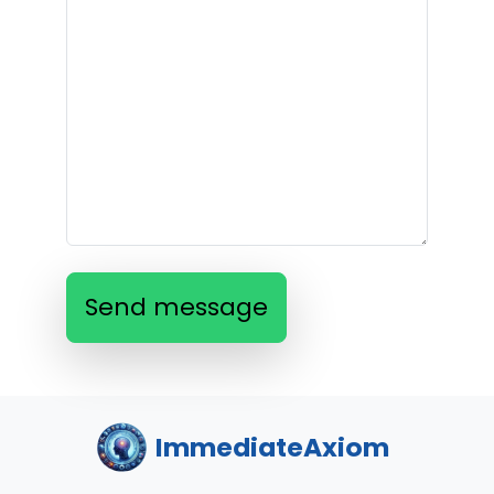
Send message
ImmediateAxiom