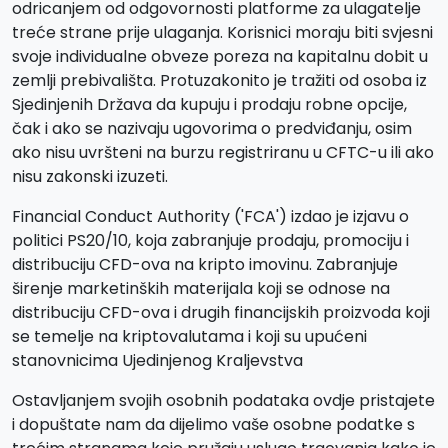
odricanjem od odgovornosti platforme za ulagatelje
treće strane prije ulaganja. Korisnici moraju biti svjesni
svoje individualne obveze poreza na kapitalnu dobit u
zemlji prebivališta. Protuzakonito je tražiti od osoba iz
Sjedinjenih Država da kupuju i prodaju robne opcije,
čak i ako se nazivaju ugovorima o predviđanju, osim
ako nisu uvršteni na burzu registriranu u CFTC-u ili ako
nisu zakonski izuzeti.
Financial Conduct Authority ('FCA') izdao je izjavu o
politici PS20/10, koja zabranjuje prodaju, promociju i
distribuciju CFD-ova na kripto imovinu. Zabranjuje
širenje marketinških materijala koji se odnose na
distribuciju CFD-ova i drugih financijskih proizvoda koji
se temelje na kriptovalutama i koji su upućeni
stanovnicima Ujedinjenog Kraljevstva
Ostavljanjem svojih osobnih podataka ovdje pristajete
i dopuštate nam da dijelimo vaše osobne podatke s